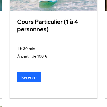
Cours Particulier (1 à 4
personnes)
1 h 30 min
À
À partir de 100 €
partir
de
100
euros
Réserver