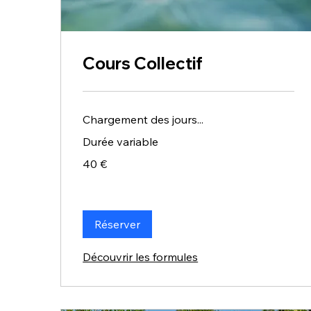
Cours Collectif
Chargement des jours...
Durée variable
40
40 €
euros
Réserver
Découvrir les formules